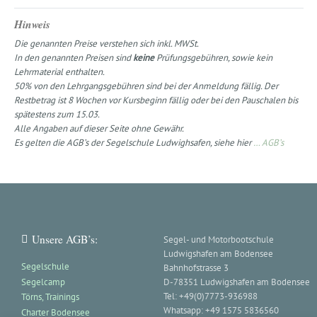
Hinweis
Die genannten Preise verstehen sich inkl. MWSt.
In den genannten Preisen sind
keine
Prüfungsgebühren, sowie kein
Lehrmaterial enthalten.
50% von den Lehrgangsgebühren sind bei der Anmeldung fällig. Der
Restbetrag ist 8 Wochen vor Kursbeginn fällig oder bei den Pauschalen bis
spätestens zum 15.03.
Alle Angaben auf dieser Seite ohne Gewähr.
Es gelten die AGB’s der Segelschule Ludwighsafen, siehe hier
… AGB’s
Unsere AGB’s:
Segel- und Motorbootschule
Ludwigshafen am Bodensee
Segelschule
Bahnhofstrasse 3
Segelcamp
D-78351 Ludwigshafen am Bodensee
Tel: +49(0)7773-936988
Törns, Trainings
Whatsapp: +49 1575 5836560
Charter Bodensee