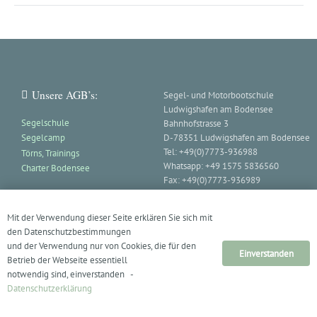
Unsere AGB’s:
Segel- und Motorbootschule
Ludwigshafen am Bodensee
Segelschule
Bahnhofstrasse 3
Segelcamp
D-78351 Ludwigshafen am Bodensee
Tel: +49(0)7773-936988
Törns, Trainings
Whatsapp: +49 1575 5836560
Charter Bodensee
Fax: +49(0)7773-936989
Email:
an Segelschule
Mit der Verwendung dieser Seite erklären Sie sich mit
den Datenschutzbestimmungen
und der Verwendung nur von Cookies, die für den
Einverstanden
Betrieb der Webseite essentiell
© 2023-2025 Segel- und Motorbootschule Ludwigshafen am Bodensee –
notwendig sind, einverstanden -
Impressum
/
Datenschutz
Datenschutzerklärung